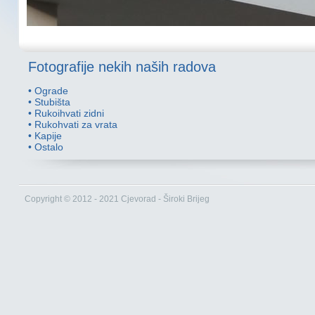
Fotografije nekih naših radova
•
Ograde
•
Stubišta
•
Rukoihvati zidni
•
Rukohvati za vrata
•
Kapije
•
Ostalo
Copyright © 2012 - 2021 Cjevorad - Široki Brijeg